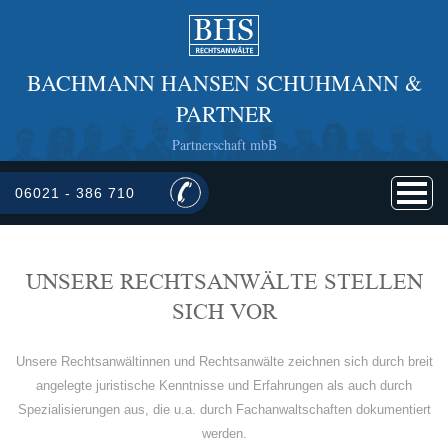
BACHMANN HANSEN SCHUHMANN &
PARTNER
Partnerschaft mbB
06021 - 386 710
UNSERE RECHTSANWÄLTE STELLEN
SICH VOR
Unsere Rechtsanwältinnen und Rechtsanwälte zeichnen sich durch breit
angelegte juristische Kenntnisse und Erfahrungen als auch durch
Spezialisierungen aus, die u.a. durch Fachanwaltschaften dokumentiert
werden.