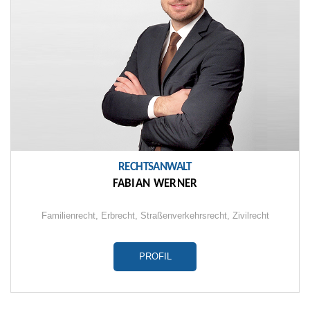
RECHTSANWALT
FABIAN WERNER
Familienrecht
,
Erbrecht
,
Straßenverkehrsrecht
, Zivilrecht
PROFIL