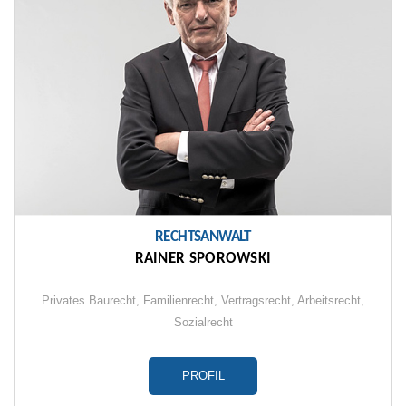
RECHTSANWALT
RAINER SPOROWSKI
Privates Baurecht
,
Familienrecht
,
Vertragsrecht
,
Arbeitsrecht
,
Sozialrecht
PROFIL